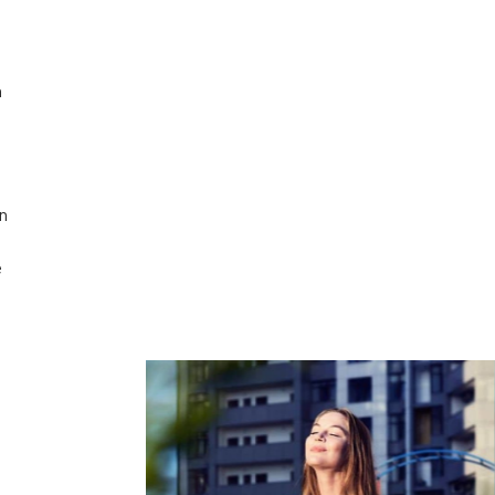
n
n
e